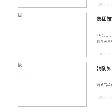
2013-07-
集团技
7月18
牧兽医局
2013-07-
消防知
蒲城石羊
2013-07-