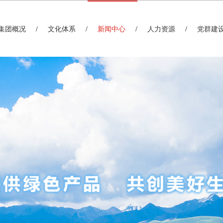
集团概况
文化体系
新闻中心
人力资源
党群建