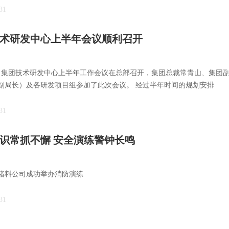
31
术研发中心上半年会议顺利召开
日，集团技术研发中心上半年工作会议在总部召开，集团总裁常青山、集团
副局长）及各研发项目组参加了此次会议。 经过半年时间的规划安排
31
识常抓不懈 安全演练警钟长鸣
猪料公司成功举办消防演练
31