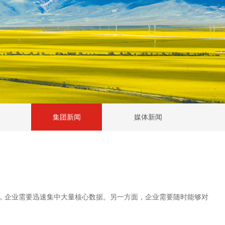
集团新闻
媒体新闻
，企业需要迅速集中大量核心数据。另一方面，企业需要随时能够对