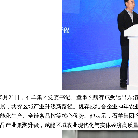
5月21日，石羊集团党委书记、董事长魏存成受邀出席
展，共探区域产业升级新路径。魏存成结合企业34年农
能化生产、全链条品控等核心优势。他表示，石羊集团
品产业集聚升级，赋能区域农业现代化与实体经济高质