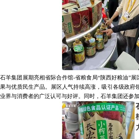
石羊集团展期亮相省际合作馆-省粮食局“陕西好粮油”
果与优质民生产品。展区人气持续高涨，吸引各级政府
业界与消费者的广泛认可与好评。同时，石羊集团还参