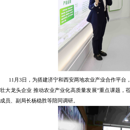
11月3日，为搭建济宁和西安两地农业产业合作平台，
壮大龙头企业 推动农业产业化高质量发展”重点课题，
成员、副局长杨稳胜等陪同调研。