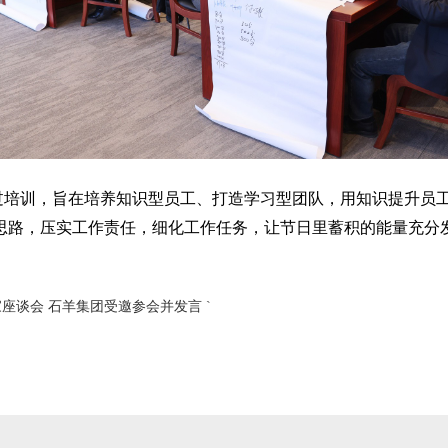
培训，旨在培养知识型员工、打造学习型团队，用知识提升员工
作思路，压实工作责任，细化工作任务，让节日里蓄积的能量充分
座谈会 石羊集团受邀参会并发言
`