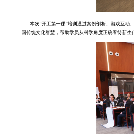
本次“开工第一课”培训通过案例剖析、游戏互动、
国传统文化智慧，帮助学员从科学角度正确看待新生