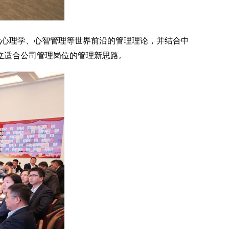
心理学、心智管理等世界前沿的管理理论，并结合中
立适合公司管理岗位的管理新思路。