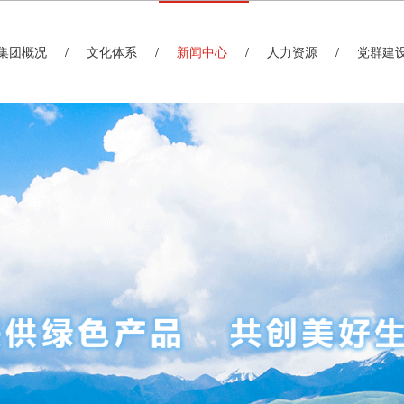
集团概况
文化体系
新闻中心
人力资源
党群建