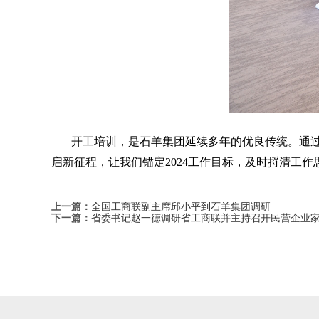
开工培训，是石羊集团延续多年的优良传统。通过
启新征程，让我们锚定2024工作目标，及时捋清工
上一篇：
全国工商联副主席邱小平到石羊集团调研
下一篇：
省委书记赵一德调研省工商联并主持召开民营企业家